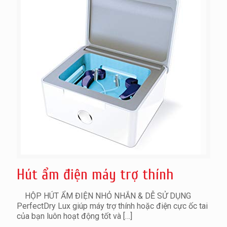
Hút ẩm điện máy trợ thính
HỘP HÚT ẨM ĐIỆN NHỎ NHẮN & DỄ SỬ DỤNG
PerfectDry Lux giúp máy trợ thính hoặc điện cực ốc tai
của bạn luôn hoạt động tốt và
[…]