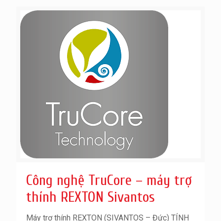
Công nghệ TruCore – máy trợ
thính REXTON Sivantos
Máy trợ thính REXTON (SIVANTOS – Đức) TÍNH