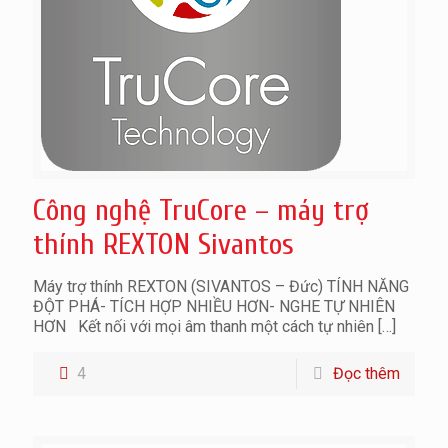
Công nghệ TruCore – máy trợ
thính REXTON Sivantos
Máy trợ thính REXTON (SIVANTOS – Đức) TÍNH NĂNG
ĐỘT PHÁ- TÍCH HỢP NHIỀU HƠN- NGHE TỰ NHIÊN
HƠN Kết nối với mọi âm thanh một cách tự nhiên
[…]
4
Đọc thêm