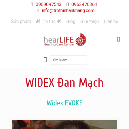
0909097543
0963470361
info@trothinhankhang.com
Sản phẩm
🎁 Tin tức 🎁
Blog
Giới thiệu
Liên hệ
WIDEX Đan Mạch
Widex EVOKE