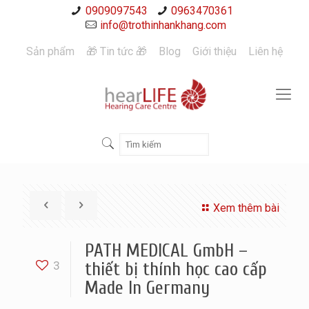
0909097543
0963470361
info@trothinhankhang.com
Sản phẩm
🎁 Tin tức 🎁
Blog
Giới thiệu
Liên hệ
Xem thêm bài
PATH MEDICAL GmbH –
3
thiết bị thính học cao cấp
Made In Germany