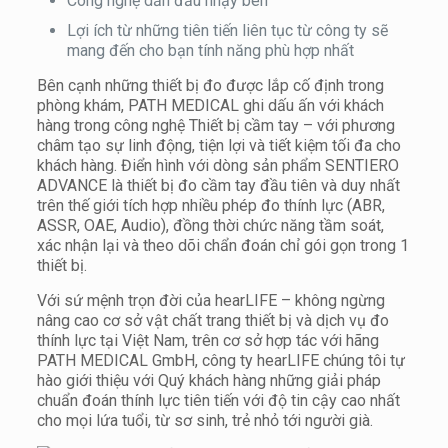
Công nghệ dẫn đầu nhạy bén
Lợi ích từ những tiên tiến liên tục từ công ty sẽ
mang đến cho bạn tính năng phù hợp nhất
Bên cạnh những thiết bị đo được lắp cố định trong
phòng khám, PATH MEDICAL ghi dấu ấn với khách
hàng trong công nghệ Thiết bị cầm tay – với phương
châm tạo sự linh động, tiện lợi và tiết kiệm tối đa cho
khách hàng. Điển hình với dòng sản phẩm SENTIERO
ADVANCE là thiết bị đo cầm tay đầu tiên và duy nhất
trên thế giới tích hợp nhiều phép đo thính lực (ABR,
ASSR, OAE, Audio), đồng thời chức năng tầm soát,
xác nhận lại và theo dõi chẩn đoán chỉ gói gọn trong 1
thiết bị.
Với sứ mệnh trọn đời của hearLIFE – không ngừng
nâng cao cơ sở vật chất trang thiết bị và dịch vụ đo
thính lực tại Việt Nam, trên cơ sở hợp tác với hãng
PATH MEDICAL GmbH, công ty hearLIFE chúng tôi tự
hào giới thiệu với Quý khách hàng những giải pháp
chuẩn đoán thính lực tiên tiến với độ tin cậy cao nhất
cho mọi lứa tuổi, từ sơ sinh, trẻ nhỏ tới người già.