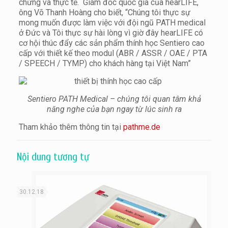
chứng và thực tế. Giám đốc quốc gia của hearLIFE,
ông Võ Thanh Hoàng cho biết, “Chúng tôi thực sự
mong muốn được làm việc với đội ngũ PATH medical
ở Đức và Tôi thực sự hài lòng vì giờ đây hearLIFE có
cơ hội thúc đẩy các sản phẩm thính học Sentiero cao
cấp với thiết kế theo modul (ABR / ASSR / OAE / PTA
/ SPEECH / TYMP) cho khách hàng tại Việt Nam”
Sentiero PATH Medical – chúng tôi quan tâm khả
năng nghe của bạn ngay từ
lúc sinh ra
Tham khảo thêm thông tin tại
pathme.de
Nội dung tương tự
30.12.18