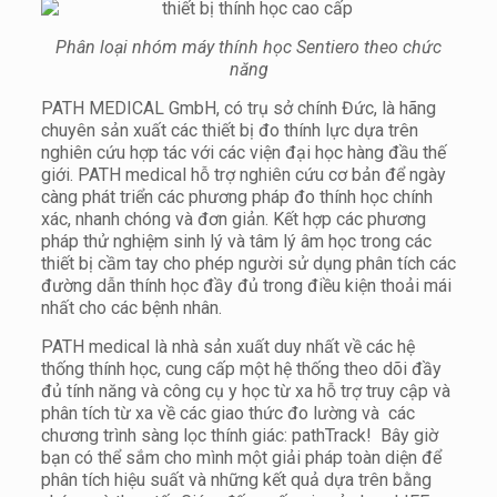
Phân loại nhóm máy thính học Sentiero theo chức
năng
PATH MEDICAL GmbH, có trụ sở chính Đức, là hãng
chuyên sản xuất các thiết bị đo thính lực dựa trên
nghiên cứu hợp tác với các viện đại học hàng đầu thế
giới. PATH medical hỗ trợ nghiên cứu cơ bản để ngày
càng phát triển các phương pháp đo thính học chính
xác, nhanh chóng và đơn giản. Kết hợp các phương
pháp thử nghiệm sinh lý và tâm lý âm học trong các
thiết bị cầm tay cho phép người sử dụng phân tích các
đường dẫn thính học đầy đủ trong điều kiện thoải mái
nhất cho các bệnh nhân.
PATH medical là nhà sản xuất duy nhất về các hệ
thống thính học, cung cấp một hệ thống theo dõi đầy
đủ tính năng và công cụ y học từ xa hỗ trợ truy cập và
phân tích từ xa về các giao thức đo lường và các
chương trình sàng lọc thính giác: pathTrack! Bây giờ
bạn có thể sắm cho mình một giải pháp toàn diện để
phân tích hiệu suất và những kết quả dựa trên bằng