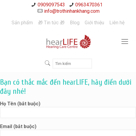
0909097543
0963470361
info@trothinhankhang.com
Sản phẩm
🎁 Tin tức 🎁
Blog
Giới thiệu
Liên hệ
Bạn có thắc mắc đến hearLIFE, hãy điền dưới
đây nhé!
Họ Tên (bắt buộc)
Email (bắt buộc)