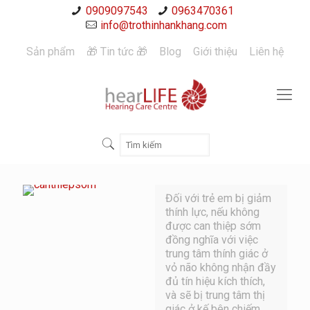
0909097543
0963470361
info@trothinhankhang.com
Sản phẩm
🎁 Tin tức 🎁
Blog
Giới thiệu
Liên hệ
Đối với trẻ em bị giảm
thính lực, nếu không
được can thiệp sớm
đồng nghĩa với việc
trung tâm thính giác ở
vỏ não không nhận đầy
đủ tín hiệu kích thích,
và sẽ bị trung tâm thị
giác ở kế bên chiếm