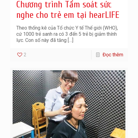
Chương trình Tầm soát sức
nghe cho trẻ em tại hearLIFE
Theo thống kê của Tổ chức Y tế Thế giới (WHO),
cứ 1000 trẻ sanh ra có 3 đến 5 trẻ bị giảm thính
lực. Con số này đã tăng
[…]
2
Đọc thêm