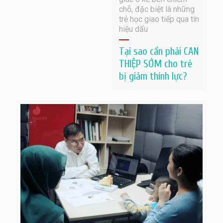
chỗ, đặc biệt là những
trẻ học giao tiếp qua tín
hiệu dấu
Tại sao cần phải CAN
THIỆP SỚM cho trẻ
bị giảm thính lực?