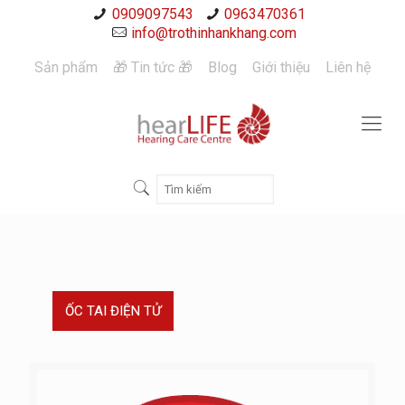
0909097543
0963470361
info@trothinhankhang.com
Sản phẩm
🎁 Tin tức 🎁
Blog
Giới thiệu
Liên hệ
ỐC TAI ĐIỆN TỬ