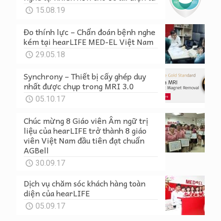
15.08.19
Đo thính lực – Chẩn đoán bệnh nghe
kém tại hearLIFE MED-EL Việt Nam
29.05.18
Synchrony – Thiết bị cấy ghép duy
nhất được chụp trong MRI 3.0
05.10.17
Chúc mừng 8 Giáo viên Âm ngữ trị
liệu của hearLIFE trở thành 8 giáo
viên Việt Nam đầu tiên đạt chuẩn
AGBell
30.09.17
Dịch vụ chăm sóc khách hàng toàn
diện của hearLIFE
05.09.17