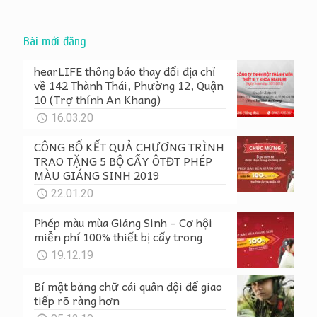
Bài mới đăng
hearLIFE thông báo thay đổi địa chỉ
về 142 Thành Thái, Phường 12, Quận
10 (Trợ thính An Khang)
16.03.20
CÔNG BỐ KẾT QUẢ CHƯƠNG TRÌNH
TRAO TẶNG 5 BỘ CẤY ÔTĐT PHÉP
MÀU GIÁNG SINH 2019
22.01.20
Phép màu mùa Giáng Sinh – Cơ hội
miễn phí 100% thiết bị cấy trong
19.12.19
Bí mật bảng chữ cái quân đội để giao
tiếp rõ ràng hơn