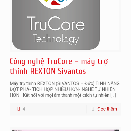
Công nghệ TruCore – máy trợ
thính REXTON Sivantos
Máy trợ thính REXTON (SIVANTOS – Đức) TÍNH NĂNG
ĐỘT PHÁ- TÍCH HỢP NHIỀU HƠN- NGHE TỰ NHIÊN
HƠN Kết nối với mọi âm thanh một cách tự nhiên
[…]
4
Đọc thêm