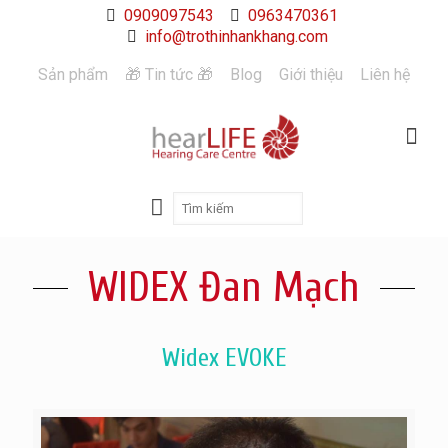
0909097543
0963470361
info@trothinhankhang.com
Sản phẩm
🎁 Tin tức 🎁
Blog
Giới thiệu
Liên hệ
WIDEX Đan Mạch
Widex EVOKE