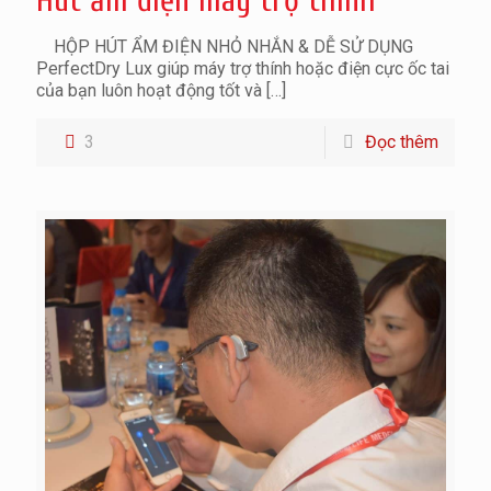
Hút ẩm điện máy trợ thính
HỘP HÚT ẨM ĐIỆN NHỎ NHẮN & DỄ SỬ DỤNG
PerfectDry Lux giúp máy trợ thính hoặc điện cực ốc tai
của bạn luôn hoạt động tốt và
[…]
3
Đọc thêm