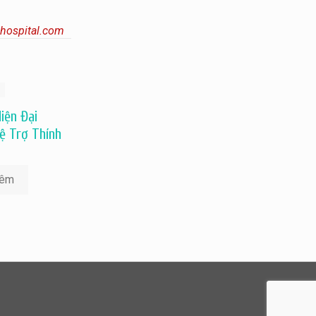
vhospital.com
iện Đại
ệ Trợ Thính
hêm