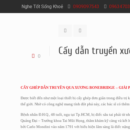
Nghe Tốt Sống Khoẻ
0909097543
09634703
Cấy dẫn truyền xư
0
CẤY GHÉP DẪN TRUYỀN QUA XƯƠNG BONEBRIDGE – GIẢI 
Được biết đến như một loại thiết bị cấy ghép đơn giản trong điều trị 
thế giới. Nhờ có công nghệ mang tính đột phá này, các bác sĩ có thêm
Bệnh nhân Đ.H.Q., 48 tuổi, ngụ tại Tp.HCM, bị điếc sâu tai phải từ 
Quảng Đại – Trưởng khoa Tai Mũi Họng, thăm khám kỹ càng và kết lu
bởi Carlo Mondini vào năm 1791 với biểu hiện lâm sàng là điếc nặng 