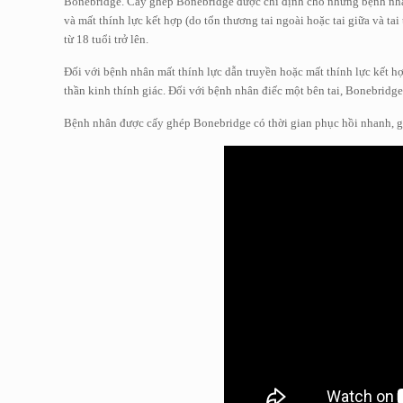
Bonebridge. Cấy ghép Bonebridge được chỉ định cho những bệnh nhân 
và mất thính lực kết hợp (do tổn thương tai ngoài hoặc tai giữa và t
từ 18 tuổi trở lên.
Đối với bệnh nhân mất thính lực dẫn truyền hoặc mất thính lực kết hợ
thần kinh thính giác. Đối với bệnh nhân điếc một bên tai, Bonebridge 
Bệnh nhân được cấy ghép Bonebridge có thời gian phục hồi nhanh, giả