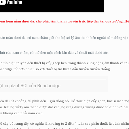
oàn toàn nằm dưới da, cho phép âm thanh truyền trực tiếp đến tai qua xương. H
oàn toàn dưới da, có nam châm giữ cho bộ xử lý âm thanh bên ngoài nằm đúng vị trí
 hút của nam châm, có thể đeo một cách kín đáo và thoải mái dưới tóc.
tín hiệu truyền đến thiết bị cấy ghép bên trong thành xung động âm thanh và tru
ridge tốt hơn nhiều so với thiết bị trợ thính dẫn truyền truyền thống.
 đặt implant BCI của Bonebridge
éo dài từ khoảng 30 phút đến 1 giờ đồng hồ. Để thực hiện cấy ghép, bác sĩ rạch mộ
 tai. Khi bộ xử lý âm thanh được đặt vào, bộ rung đường xương được cố định với hai 
hân không cần phải nằm viện.
ộ cấy bớt sưng tấy, có nghĩa là khoảng từ 2 đến 4 tuần sau phẫu thuật là bệnh nhân