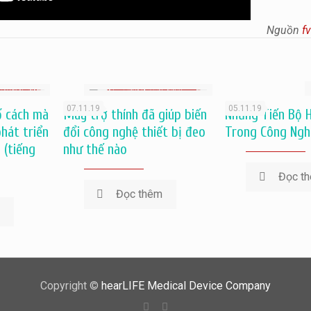
Nguồn
f
07.11.19
05.11.19
ố cách mà
Máy trợ thính đã giúp biến
Những Tiến Bộ H
hát triển
đổi công nghệ thiết bị đeo
Trong Công Ngh
 (tiếng
như thế nào
Đọc t
Đọc thêm
m
Copyright ©
hearLIFE Medical Device Company