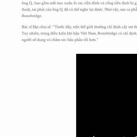
ông Q., bao gồm mất trục xoắn ốc tai, tiền đình và cống tiền đình bị
thuật, tai phải của ông Q. đã có thể nghe lại được. Như vậy, sau ca 
Bonebridge.
Bác sĩ Đại chia sẻ: “Trước đây, trên thế giới thường chỉ định cấy 
Tuy nhiên, trong điều kiện khí hậu Việt Nam, Bonebridge có chỉ định 
người sử dụng và chăm sóc hậu phẫu tốt hơn.”