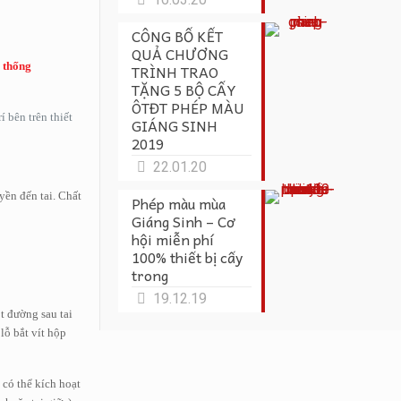
CÔNG BỐ KẾT
QUẢ CHƯƠNG
ệ thống
TRÌNH TRAO
TẶNG 5 BỘ CẤY
ÔTĐT PHÉP MÀU
 bên trên thiết
GIÁNG SINH
2019
22.01.20
yền đến tai. Chất
Phép màu mùa
Giáng Sinh – Cơ
hội miễn phí
100% thiết bị cấy
trong
19.12.19
t đường sau tai
lỗ bắt vít hộp
 có thể kích hoạt