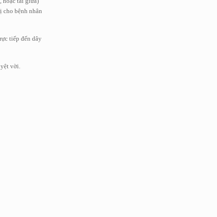
 hoặc tai giữa)
rị cho bệnh nhân
rực tiếp đến dây
yệt vời.