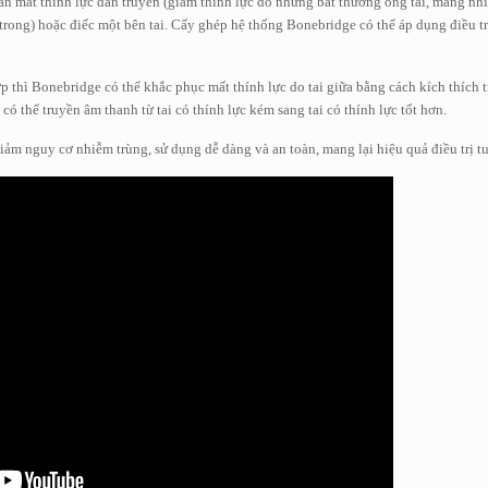
mất thính lực dẫn truyền (giảm thính lực do những bất thường ống tai, màng nhĩ,
ai trong) hoặc điếc một bên tai. Cấy ghép hệ thống Bonebridge có thể áp dụng điều t
p thì Bonebridge có thể khắc phục mất thính lực do tai giữa bằng cách kích thích t
có thể truyền âm thanh từ tai có thính lực kém sang tai có thính lực tốt hơn.
m nguy cơ nhiễm trùng, sử dụng dễ dàng và an toàn, mang lại hiệu quả điều trị tu