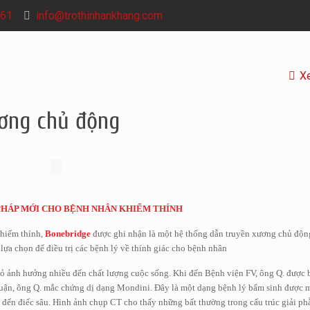
61
info@trothinhankhang.com
X
ơng chủ động
PHÁP MỚI CHO BỆNH NHÂN KHIẾM THÍNH
khiếm thính,
Bonebridge
được ghi nhận là một hệ thống dẫn truyền xương chủ động
 lựa chọn để điều trị các bệnh lý về thính giác cho bệnh nhân
nhỏ ảnh hưởng nhiều đến chất lượng cuộc sống. Khi đến Bệnh viện FV, ông Q. được
ận, ông Q. mắc chứng dị dạng Mondini. Đây là một dạng bệnh lý bẩm sinh được mô
đến điếc sâu. Hình ảnh chụp CT cho thấy những bất thường trong cấu trúc giải phẫ