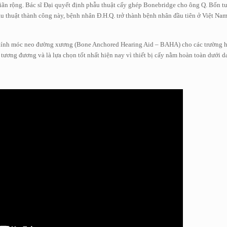
 giãn rộng. Bác sĩ Đại quyết định phẫu thuật cấy ghép Bonebridge cho ông Q. Bốn t
phẫu thuật thành công này, bệnh nhân Đ.H.Q. trở thành bệnh nhân đầu tiên ở Việt N
trợ thính móc neo đường xương (Bone Anchored Hearing Aid – BAHA) cho các trường 
tương đương và là lựa chọn tốt nhất hiện nay vì thiết bị cấy nằm hoàn toàn dưới da