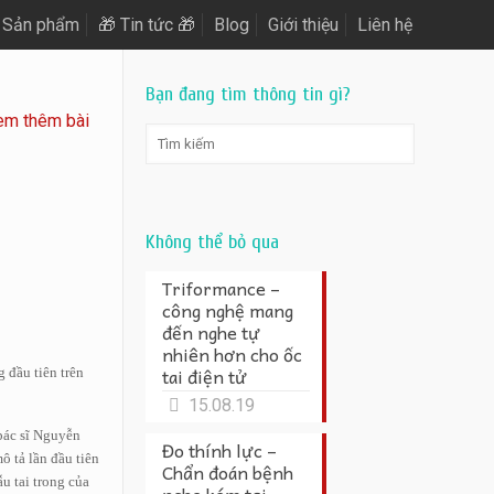
Sản phẩm
🎁 Tin tức 🎁
Blog
Giới thiệu
Liên hệ
Bạn đang tìm thông tin gì?
em thêm bài
Không thể bỏ qua
Triformance –
công nghệ mang
đến nghe tự
nhiên hơn cho ốc
tai điện tử
 đầu tiên trên
15.08.19
 bác sĩ Nguyễn
Đo thính lực –
 tả lần đầu tiên
Chẩn đoán bệnh
u tai trong của