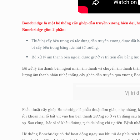
Bonebridge là một hệ thống cấy ghép dẫn truyền xương hiện đại, h
Bonebridge gồm 2 phần:
Thiết bị cấy bên trong có tác dụng dẫn truyền xương được đặt h
bị cấy bên trong bằng lực hút từ trường.
Bộ xử lý âm thanh bên ngoài được giữ ở vị trí trên đầu bằng lực
Bộ xử lý âm thanh bên ngoài nhận âm thanh và chuyển âm thanh thành 
lượng âm thanh nhận từ hệ thống cấy ghép dẫn truyền qua xương Boneb
Vị trí
Phẫu thuật cấy ghép Bonebridge là phẫu thuật đơn giản, nhẹ nhàng, k
rồi khoan hai lỗ bắt vít vào hai bên thành xương sọ ở vị trí đằng sau
sọ. Sau cùng, bác sĩ sẽ khâu đường rạch da bằng chỉ tự tiêu. Bệnh n
Hệ thống Bonebridge có thể hoạt động ngay sau khi túi da phía trên b