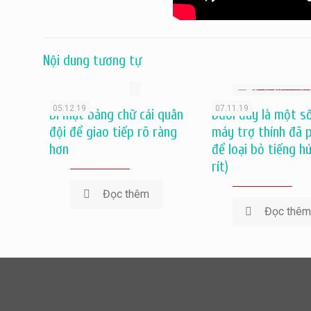
Nội dung tương tự
05.12.19
07.11.19
Bí mật bảng chữ cái quân
Dưới đây là một s
đội để giao tiếp rõ ràng
máy trợ thính đã p
hơn
để loại bỏ tiếng hú
rít)
Đọc thêm
Đọc thê