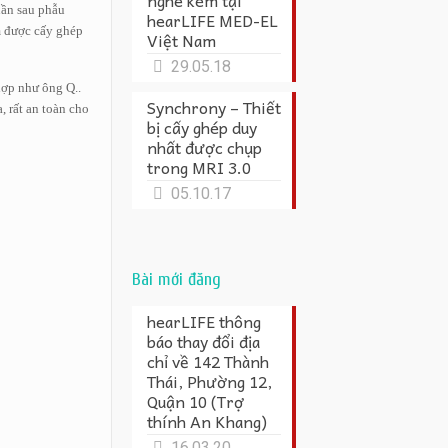
nghe kém tại
uần sau phẫu
hearLIFE MED-EL
am được cấy ghép
Việt Nam
29.05.18
hợp như ông Q..
Synchrony – Thiết
, rất an toàn cho
bị cấy ghép duy
nhất được chụp
trong MRI 3.0
05.10.17
Bài mới đăng
hearLIFE thông
báo thay đổi địa
chỉ về 142 Thành
Thái, Phường 12,
Quận 10 (Trợ
thính An Khang)
16.03.20