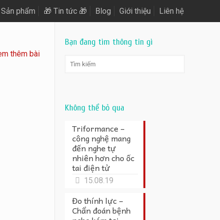
Sản phẩm
🎁 Tin tức 🎁
Blog
Giới thiệu
Liên hệ
Bạn đang tìm thông tin gì
em thêm bài
Không thể bỏ qua
Triformance –
công nghệ mang
đến nghe tự
nhiên hơn cho ốc
tai điện tử
15.08.19
Đo thính lực –
Chẩn đoán bệnh