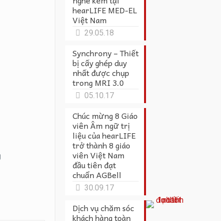
nghe kém tại
hearLIFE MED-EL
Việt Nam
29.05.18
Synchrony – Thiết
bị cấy ghép duy
nhất được chụp
trong MRI 3.0
05.10.17
Chúc mừng 8 Giáo
viên Âm ngữ trị
liệu của hearLIFE
trở thành 8 giáo
viên Việt Nam
g
đầu tiên đạt
chuẩn AGBell
30.09.17
Dịch vụ chăm sóc
khách hàng toàn