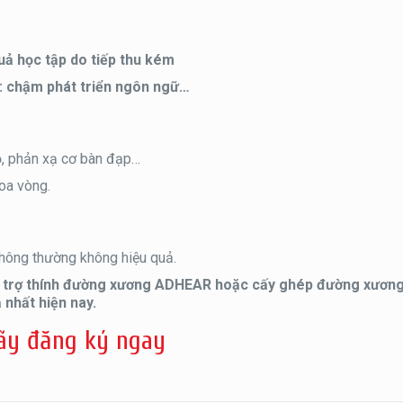
quả học tập do tiếp thu kém
gữ: chậm phát triển ngôn ngữ…
đồ, phản xạ cơ bàn đạp…
oa vòng.
thông thường không hiệu quả.
 trợ thính đường xương ADHEAR hoặc cấy ghép đường xươn
nhất hiện nay.
ãy đăng ký ngay