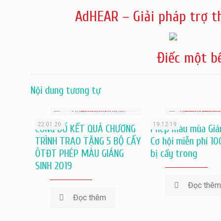
AdHEAR – Giải pháp trợ 
Điếc một bê
Nội dung tương tự
22.01.20
19.12.19
CÔNG BỐ KẾT QUẢ CHƯƠNG
Phép màu mùa Giá
TRÌNH TRAO TẶNG 5 BỘ CẤY
Cơ hội miễn phí 1
ÔTĐT PHÉP MÀU GIÁNG
bị cấy trong
SINH 2019
Đọc thê
Đọc thêm