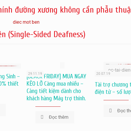
thính đường xương không cần phẫu thuậ
n (Single-Sided Deafness)
oc-tai-dien
29.11.19
20.07.19
ng Sinh –
[BLACK FRIDAY] MUA NGAY
00% thiết
KẼO LỠ Càng mua nhiều –
Tài trợ chương t
Càng tiết kiệm dành cho
điện tử – số lư
khách hàng Máy trợ thính.
m
Đọc t
Đọc thêm