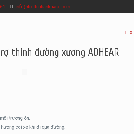
61
info@trothinhankhang.com
X
 trợ thính đường xương ADHEAR
 môi trường ồn.
 hướng còi xe khi đi qua đường.