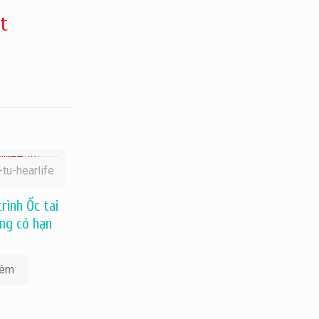
t
-tu-hearlife
rình Ốc tai
ợng có hạn
hêm