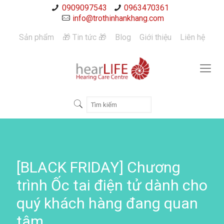
0909097543
0963470361
info@trothinhankhang.com
Sản phẩm
🎁 Tin tức 🎁
Blog
Giới thiệu
Liên hệ
[BLACK FRIDAY] Chương
trình Ốc tai điện tử dành cho
quý khách hàng đang quan
tâm