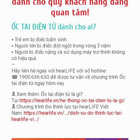
dành cho quý khách hàng đang
quan tâm!
ỐC TAI ĐIỆN TỬ dành cho ai?
▪️
Trẻ em bị điếc bẩm sinh
▪️
Người lớn bị điếc đột ngột trong vòng 3 năm
▪️
Người bị điếc nặng và sử dụng máy trợ thính không
có hiệu quả
–
Hãy liên hệ ngay với hearLIFE với số hotline
☎
1900.636.630 để được tư vấn về chương trình Ốc
tai điện tử ngay hôm nay
🎗️
Xem thêm: Ốc tai điện tử là gì?
Tại
https://hearlife.vn/he-thong-oc-tai-dien-tu-la-gi/
🎗️
Chương trình Đo thính lực tại hearLIFE Việt
Nam:
https://hearlife.vn/…/dich-vu-do-thinh-luc-tai-
hearlife-vi…/