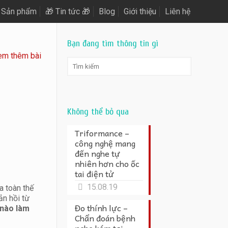
Sản phẩm
🎁 Tin tức 🎁
Blog
Giới thiệu
Liên hệ
Bạn đang tìm thông tin gì
em thêm bài
Không thể bỏ qua
Triformance –
công nghệ mang
đến nghe tự
nhiên hơn cho ốc
tai điện tử
15.08.19
a toàn thế
ản hồi từ
Đo thính lực –
 nào làm
Chẩn đoán bệnh