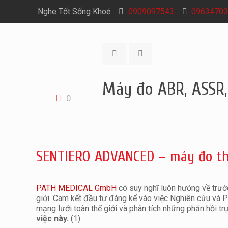
Nghe Tốt Sống Khoẻ
0909097543
09634703
Máy đo ABR, ASSR,
0
SENTIERO ADVANCED – máy đo th
PATH MEDICAL GmbH
có suy nghĩ luôn hướng về trước
giới. Cam kết đầu tư đáng kể vào việc Nghiên cứu và Ph
mạng lưới toàn thế giới và phân tích những phản hồi trự
việc này.
(1)