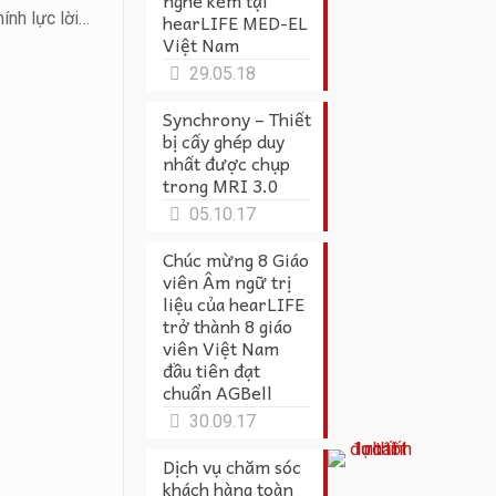
nghe kém tại
ính lực lời…
hearLIFE MED-EL
Việt Nam
29.05.18
Synchrony – Thiết
bị cấy ghép duy
nhất được chụp
trong MRI 3.0
05.10.17
Chúc mừng 8 Giáo
viên Âm ngữ trị
liệu của hearLIFE
trở thành 8 giáo
viên Việt Nam
đầu tiên đạt
chuẩn AGBell
30.09.17
Dịch vụ chăm sóc
khách hàng toàn