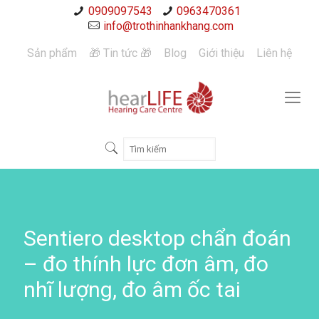
0909097543
0963470361
info@trothinhankhang.com
Sản phẩm
🎁 Tin tức 🎁
Blog
Giới thiệu
Liên hệ
Sentiero desktop chẩn đoán
– đo thính lực đơn âm, đo
nhĩ lượng, đo âm ốc tai